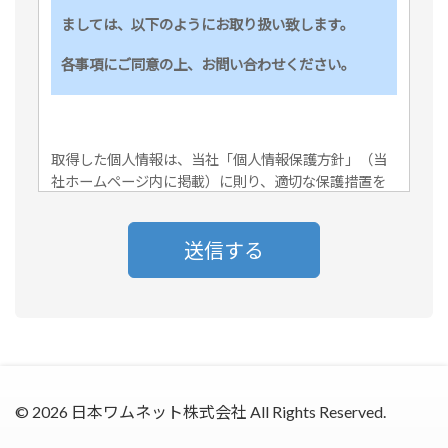
ましては、以下のようにお取り扱い致します。
各事項にご同意の上、お問い合わせください。
取得した個人情報は、当社「個人情報保護方針」（当
社ホームページ内に掲載）に則り、適切な保護措置を
講じ、厳重に管理いたします。
1. 個人情報の利用目的
取得した個人情報は、以下目的のために利用し、その
他の目的では利用いたしません。
【利用目的】お問い合せへの回答連絡、当社サービス
の無料トライアルの提供、当社取扱サービス・商品に
関する情報提供及びセミナーのご案内、又はアンケー
ト調査・マーケット分析
©
2026 日本ワムネット株式会社 All Rights Reserved.
2.
個人情報の第三者提供
当社は、本人の同意を得た場合、または法令に基づく